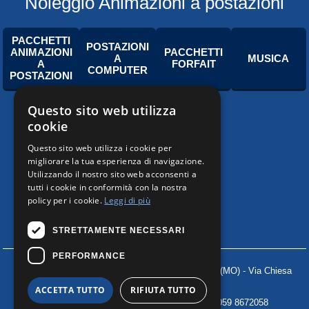
Noleggio Animazioni a postazioni
PACCHETTI
POSTAZIONI
ANIMAZIONI
PACCHETTI
A
MUSICA
A
FORFAIT
COMPUTER
POSTAZIONI
Questo sito web utilizza
cookie
Questo sito web utilizza i cookie per
migliorare la tua esperienza di navigazione.
Utilizzando il nostro sito web acconsenti a
tutti i cookie in conformità con la nostra
policy per i cookie.
Leggi di più
STRETTAMENTE NECESSARI
PERFORMANCE
PHATO'S EVENTI S.R.L.
41030 ROVERETO s/S (MO) - Via Chiesa
Sud, 162/b
ACCETTA TUTTO
RIFIUTA TUTTO
Telefono +39 059 672.716 (2 linee) Fax +39 059 8672058