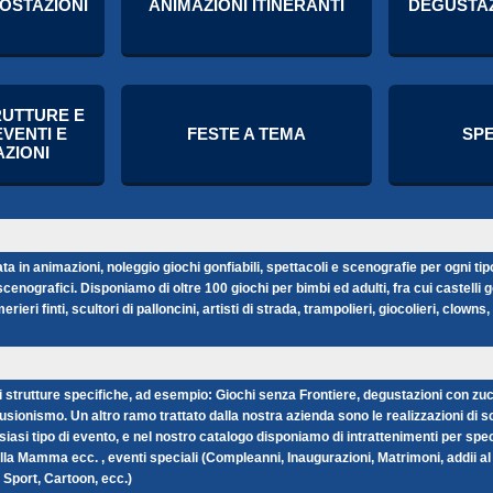
POSTAZIONI
ANIMAZIONI ITINERANTI
DEGUSTAZ
RUTTURE E
VENTI E
FESTE A TEMA
SP
ZIONI
 in animazioni, noleggio giochi gonfiabili, spettacoli e scenografie per ogni tipo
scenografici. Disponiamo di oltre 100 giochi per bimbi ed adulti, fra cui castelli 
eri finti, scultori di palloncini, artisti di strada, trampolieri, giocolieri, clown
 strutture specifiche, ad esempio: Giochi senza Frontiere, degustazioni con zucc
onismo. Un altro ramo trattato dalla nostra azienda sono le realizzazioni di scenogr
alsiasi tipo di evento, e nel nostro catalogo disponiamo di intrattenimenti per s
a Mamma ecc. , eventi speciali (Compleanni, Inaugurazioni, Matrimoni, addii al 
 Sport, Cartoon, ecc.)