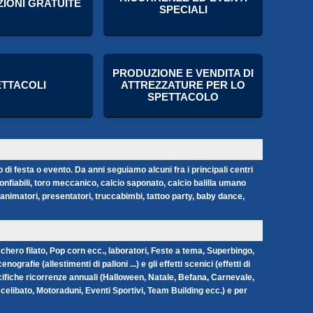
IONI GRATUITE
SPECIALI
PRODUZIONE E VENDITA DI
ETTACOLI
ATTREZZATURE PER LO
SPETTACOLO
 di festa o evento. Da anni seguiamo alcuni fra i principali centri
gonfiabili, toro meccanico, calcio saponato, calcio balilla umano
s, animatori, presentatori, truccabimbi, tattoo party, baby dance,
hero filato, Pop corn ecc., laboratori, Feste a tema, Superbingo,
afie (allestimenti di palloni ...) e gli effetti scenici (effetti di
pecifiche ricorrenze annuali (Halloween, Natale, Befana, Carnevale,
celibato, Motoraduni, Eventi Sportivi, Team Building ecc.) e per