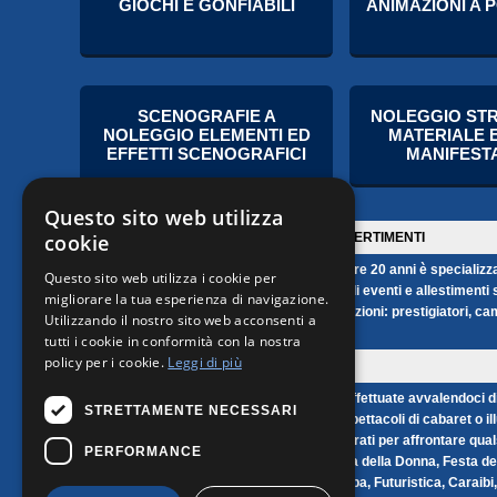
GIOCHI E GONFIABILI
ANIMAZIONI A 
SCENOGRAFIE A
NOLEGGIO ST
NOLEGGIO ELEMENTI ED
MATERIALE E
EFFETTI SCENOGRAFICI
MANIFESTA
Questo sito web utilizza
cookie
BENVENUTI NEL NOSTRO MONDO DI DIVERTIMENTI
Phato's Productions è un'azienda che da oltre 20 anni è specializzata
Questo sito web utilizza i cookie per
commerciali d'Italia nell'organizzazione degli eventi e allestimenti 
migliorare la tua esperienza di navigazione.
ecc. Numerose sono inoltre le nostre animazioni: prestigiatori, cameri
Utilizzando il nostro sito web acconsenti a
caricaturisti, cartomanti ecc.
tutti i cookie in conformità con la nostra
policy per i cookie.
Leggi di più
SCEGLI TRA LE NOSTRE PROPOSTE
Animazioni più articolate possono essere effettuate avvalendoci di
STRETTAMENTE NECESSARI
Casinò costumi pazzi ecc. oppure ancora spettacoli di cabaret o illusi
carta, giochi pirotecnici ecc.). Siamo strutturati per affrontare qu
PERFORMANCE
San Valentino, Festa del Papà Pasqua, Festa della Donna, Festa dell
divertentissime feste a tema (Western, Araba, Futuristica, Caraibi,