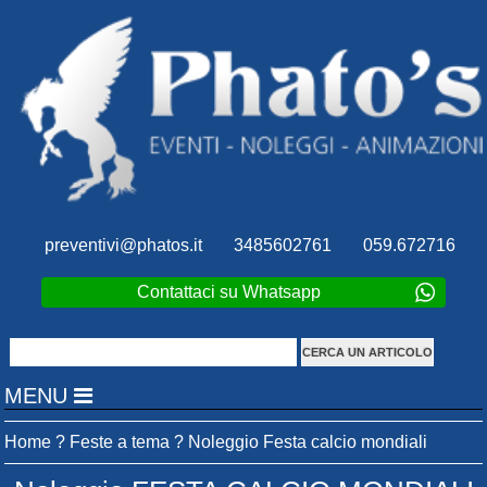
preventivi@phatos.it
3485602761
059.672716
Contattaci su Whatsapp
MENU
Home
?
Feste a tema
?
Noleggio Festa calcio mondiali